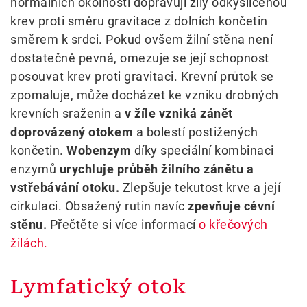
normálních okolností dopravují žíly odkysličenou
krev proti směru gravitace z dolních končetin
směrem k srdci. Pokud ovšem žilní stěna není
dostatečně pevná, omezuje se její schopnost
posouvat krev proti gravitaci. Krevní průtok se
zpomaluje, může docházet ke vzniku drobných
krevních sraženin a
v žíle vzniká zánět
doprovázený otokem
a bolestí postižených
končetin.
Wobenzym
díky speciální kombinaci
enzymů
urychluje průběh žilního zánětu a
vstřebávání otoku.
Zlepšuje tekutost krve a její
cirkulaci. Obsažený rutin navíc
zpevňuje cévní
stěnu.
Přečtěte si více informací
o křečových
žilách.
Lymfatický otok