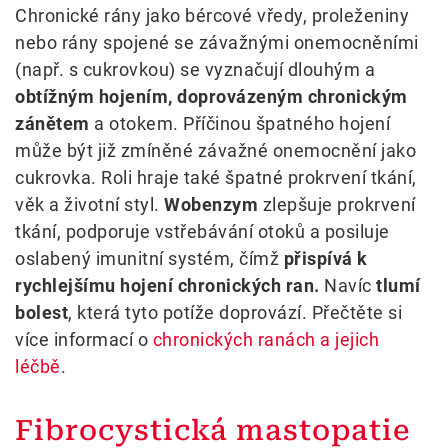
Chronické rány jako bércové vředy, proleženiny
nebo rány spojené se závažnými onemocněními
(např. s cukrovkou) se vyznačují dlouhým a
obtížným hojením, doprovázeným chronickým
zánětem
a otokem. Příčinou špatného hojení
může být již zmíněné závažné onemocnění jako
cukrovka. Roli hraje také špatné prokrvení tkání,
věk a životní styl.
Wobenzym
zlepšuje prokrvení
tkání, podporuje vstřebávání otoků a posiluje
oslabený imunitní systém, čímž
přispívá k
rychlejšímu hojení chronických ran.
Navíc
tlumí
bolest
, která tyto potíže doprovází. Přečtěte si
více informací o
chronických ranách a jejich
léčbě
.
Fibrocystická mastopatie