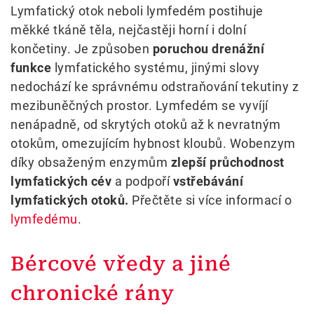
Lymfatický otok neboli lymfedém postihuje
měkké tkáně těla, nejčastěji horní i dolní
končetiny. Je způsoben
poruchou drenážní
funkce
lymfatického systému, jinými slovy
nedochází ke správnému odstraňování tekutiny z
mezibuněčných prostor. Lymfedém se vyvíjí
nenápadně, od skrytých otoků až k nevratným
otokům, omezujícím hybnost kloubů. Wobenzym
díky obsaženým enzymům
zlepší průchodnost
lymfatických cév
a podpoří
vstřebávání
lymfatických otoků.
Přečtěte si více informací o
lymfedému
.
Bércové vředy a jiné
chronické rány