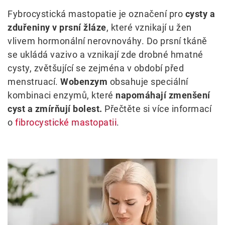
Fybrocystická mastopatie je označení pro
cysty a
zduřeniny v prsní žláze
, které vznikají u žen
vlivem hormonální nerovnováhy. Do prsní tkáně
se ukládá vazivo a vznikají zde drobné hmatné
cysty, zvětšující se zejména v období před
menstruací.
Wobenzym
obsahuje speciální
kombinaci enzymů, které
napomáhají zmenšení
cyst a zmírňují bolest.
Přečtěte si více informací
o
fibrocystické mastopatii
.