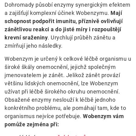
Dohromady působí enzymy synergickým efektem
a zajišťují komplexní účinek Wobenzymu.
Mají
schopnost podpořit imunitu, příznivě ovlivňují
zánětlivou reakci a do jisté míry i rozpouštějí
krevní sraženiny
. Urychlují průběh zánětu a
zmírňují jeho následky.
Wobenzym je určený k celkové léčbě organismu u
široké škály onemocnění, jejichž společným
jmenovatelem je zánět. Jelikož zánět provází
většinu lidských onemocnění, lze Wobenzym
užívat při léčbě širokého okruhu onemocnění.
Obsažené enzymy neslouží k léčbě jednoho
konkrétního problému, ale pomáhají tam, kde to
organismus nejvíce potřebuje.
Wobenzym vám
pomůže zejména při: