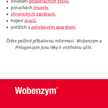
zvládání
pooperačních stavů
,
poruchách
imunity
,
chronických zánětech
,
hojení
úrazů
,
potížích s
pohybovým aparátem
.
Čtěte pečlivě příbalovou informaci. Wobenzym a
Phlogenzym jsou léky k vnitřnímu užití.