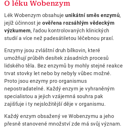
O léku Wobenzym
Lék Wobenzym obsahuje
unikátní směs enzymů
,
jejíž účinnost je
ověřena rozsáhlým vědeckým
výzkumem
, řadou kontrolovaných klinických
studií a více než padesátiletou léčebnou praxí.
Enzymy jsou zvláštní druh bílkovin, které
umožňují průběh desítek zásadních procesů
lidského těla. Bez enzymů by mohly stejné reakce
trvat stovky let nebo by nebyly vůbec možné.
Proto jsou enzymy pro organismus
nepostradatelné. Každý enzym je vyhraněným
specialistou a jejich vzájemná souhra pak
zajišťuje i ty nejsložitější děje v organismu.
Každý enzym obsažený ve Wobenzymu a jeho
přesně stanovené množství zde má svůj význam.