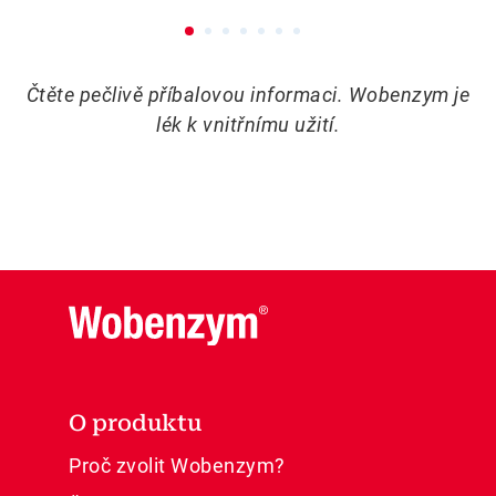
Čtěte pečlivě příbalovou informaci. Wobenzym je
lék k vnitřnímu užití.
O produktu
Proč zvolit Wobenzym?