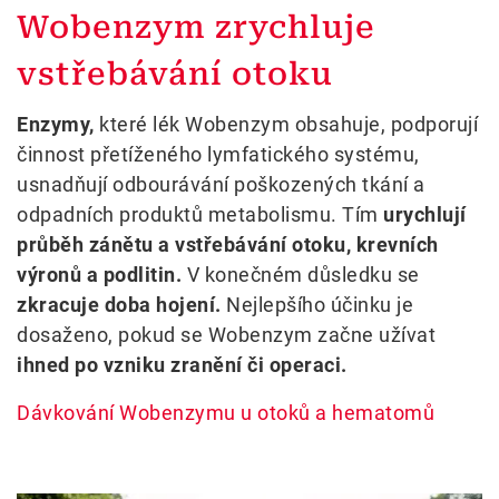
Wobenzym zrychluje
vstřebávání otoku
Enzymy,
které lék Wobenzym obsahuje, podporují
činnost přetíženého lymfatického systému,
usnadňují odbourávání poškozených tkání a
odpadních produktů metabolismu. Tím
urychlují
průběh zánětu a vstřebávání otoku, krevních
výronů a podlitin.
V konečném důsledku se
zkracuje doba hojení.
Nejlepšího účinku je
dosaženo, pokud se Wobenzym začne užívat
ihned po vzniku zranění či operaci.
Dávkování Wobenzymu u otoků a hematomů