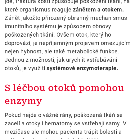
jde, fraktura kosti způsobuje poškození tkání, na
které organismus reaguje
zánětem a otokem.
Zánět jakožto přirozený obranný mechanismus
imunitního systému je způsobem obnovy
poškozených tkání. Ovšem otok, který ho
doprovází, je nepříjemným projevem omezujícím
nejen hybnost, ale také metabolické funkce.
Jednou z možností, jak urychlit vstřebávání
otoků, je využití
systémové enzymoterapie.
S léčbou otoků pomohou
enzymy
Pokud nejde o vážné rány, poškozená tkáň se
zacelí a otoky i hematomy se vstřebají samy. V
mezičase ale mohou pacienta trápit bolesti a