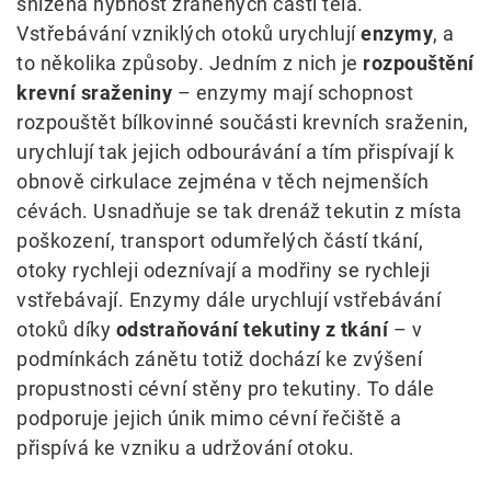
snížená hybnost zraněných částí těla.
Vstřebávání vzniklých otoků urychlují
enzymy
, a
to několika způsoby. Jedním z nich je
rozpouštění
krevní sraženiny
– enzymy mají schopnost
rozpouštět bílkovinné součásti krevních sraženin,
urychlují tak jejich odbourávání a tím přispívají k
obnově cirkulace zejména v těch nejmenších
cévách. Usnadňuje se tak drenáž tekutin z místa
poškození, transport odumřelých částí tkání,
otoky rychleji odeznívají a modřiny se rychleji
vstřebávají. Enzymy dále urychlují vstřebávání
otoků díky
odstraňování tekutiny z tkání
– v
podmínkách zánětu totiž dochází ke zvýšení
propustnosti cévní stěny pro tekutiny. To dále
podporuje jejich únik mimo cévní řečiště a
přispívá ke vzniku a udržování otoku.