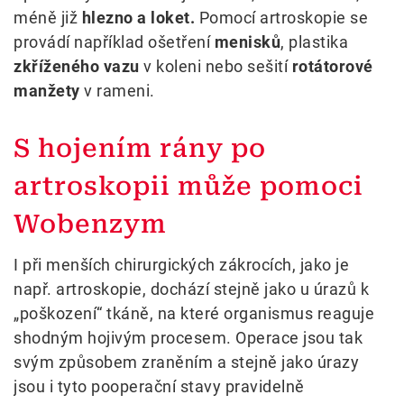
méně již
hlezno a loket.
Pomocí artroskopie se
provádí například ošetření
menisků
, plastika
zkříženého vazu
v koleni nebo sešití
rotátorové
manžety
v rameni.
S hojením rány po
artroskopii může pomoci
Wobenzym
I při menších chirurgických zákrocích, jako je
např. artroskopie, dochází stejně jako u úrazů k
„poškození“ tkáně, na které organismus reaguje
shodným hojivým procesem. Operace jsou tak
svým způsobem zraněním a stejně jako úrazy
jsou i tyto pooperační stavy pravidelně