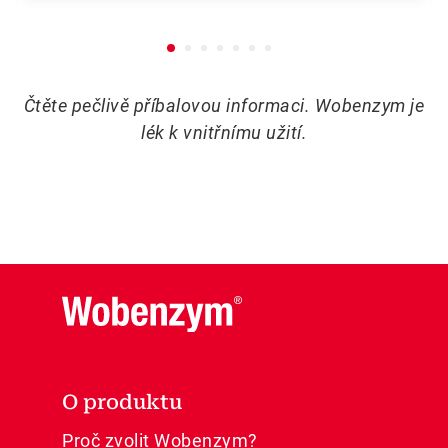
Čtěte pečlivě příbalovou informaci. Wobenzym je
lék k vnitřnímu užití.
O produktu
Proč zvolit Wobenzym?