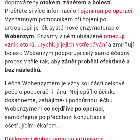
doprovázeny
otokem, zánětem a bolestí.
Přečtěte si více informací
o hojení ran po operaci
.
Významným pomocníkem při hojení po
artroskopii je lék systémové enzymoterapie
Wobenzym
. Enzymy v něm obsažené
omezují
vznik otoků, urychlují jejich vstřebávání
a zmírňují
bolest. Wobenzym podporuje celý samoléčebný
proces v těle tak, aby
zánět proběhl efektivně a
bez následků.
Léčba Wobenzymem je vždy součástí celkové
péče o pooperační ránu. Nejlepšího účinku
dosáhneme, zahájíme-li podpůrnou léčbu
Wobenzymem
co nejdříve po operaci
,
samozřejmě po předchozí konzultaci s
ošetřujícím lékařem.
Dávkování Wobenzymu po artroskopii