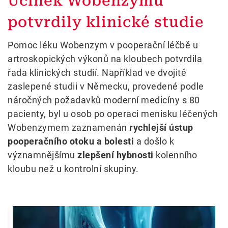
Účinek Wobenzymu
potvrdily klinické studie
Pomoc léku Wobenzym v pooperační léčbě u
artroskopických výkonů na kloubech potvrdila
řada klinických studií. Například ve dvojitě
zaslepené studii v Německu, provedené podle
náročných požadavků moderní medicíny s 80
pacienty, byl u osob po operaci menisku léčených
Wobenzymem zaznamenán
rychlejší ústup
pooperačního otoku a bolesti
a došlo k
významnějšímu
zlepšení hybnosti
kolenního
kloubu než u kontrolní skupiny.