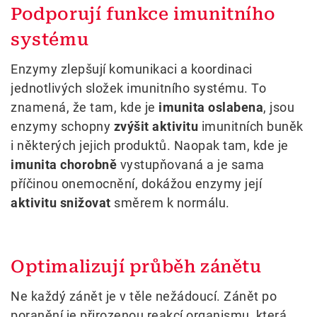
Podporují funkce imunitního
systému
Enzymy zlepšují komunikaci a koordinaci
jednotlivých složek imunitního systému. To
znamená, že tam, kde je
imunita oslabena
, jsou
enzymy schopny
zvýšit aktivitu
imunitních buněk
i některých jejich produktů. Naopak tam, kde je
imunita chorobně
vystupňovaná a je sama
příčinou onemocnění, dokážou enzymy její
aktivitu snižovat
směrem k normálu.
Optimalizují průběh zánětu
Ne každý zánět je v těle nežádoucí. Zánět po
poranění je přirozenou reakcí organismu, která