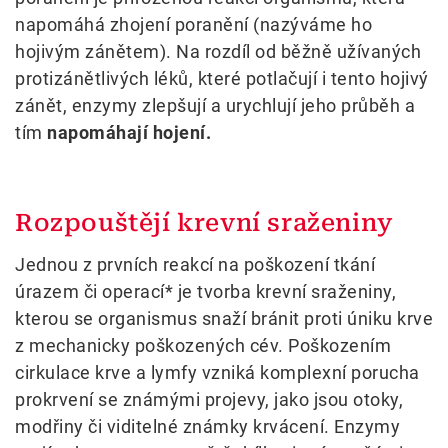
napomáhá zhojení poranění (nazýváme ho
hojivým zánětem). Na rozdíl od běžně užívaných
protizánětlivých léků, které potlačují i tento hojivý
zánět, enzymy zlepšují a urychlují jeho průběh a
tím
napomáhají hojení.
Rozpouštějí krevní sraženiny
Jednou z prvních reakcí na poškození tkání
úrazem či operací* je tvorba krevní sraženiny,
kterou se organismus snaží bránit proti úniku krve
z mechanicky poškozených cév. Poškozením
cirkulace krve a lymfy vzniká komplexní porucha
prokrvení se známými projevy, jako jsou otoky,
modřiny či viditelné známky krvácení. Enzymy