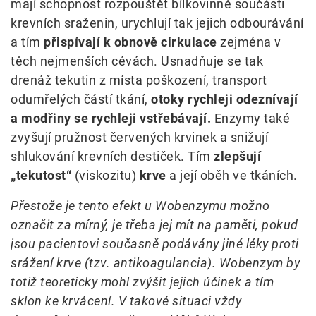
mají schopnost rozpouštět bílkovinné součásti
krevních sraženin, urychlují tak jejich odbourávání
a tím
přispívají k obnově cirkulace
zejména v
těch nejmenších cévách. Usnadňuje se tak
drenáž tekutin z místa poškození, transport
odumřelých částí tkání,
otoky rychleji odeznívají
a modřiny se rychleji vstřebávají.
Enzymy také
zvyšují pružnost červených krvinek a snižují
shlukování krevních destiček. Tím
zlepšují
„tekutost“
(viskozitu)
krve
a její oběh ve tkáních.
Přestože je tento efekt u Wobenzymu možno
označit za mírný, je třeba jej mít na paměti, pokud
jsou pacientovi současně podávány jiné léky proti
srážení krve (tzv. antikoagulancia). Wobenzym by
totiž teoreticky mohl zvýšit jejich účinek a tím
sklon ke krvácení. V takové situaci vždy