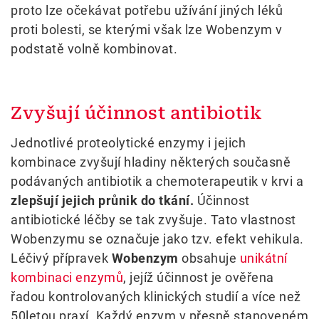
proto lze očekávat potřebu užívání jiných léků
proti bolesti, se kterými však lze Wobenzym v
podstatě volně kombinovat.
Zvyšují účinnost antibiotik
Jednotlivé proteolytické enzymy i jejich
kombinace zvyšují hladiny některých současně
podávaných antibiotik a chemoterapeutik v krvi a
zlepšují jejich průnik do tkání.
Účinnost
antibiotické léčby se tak zvyšuje. Tato vlastnost
Wobenzymu se označuje jako tzv. efekt vehikula.
Léčivý přípravek
Wobenzym
obsahuje
unikátní
kombinaci enzymů
, jejíž účinnost je ověřena
řadou kontrolovaných klinických studií a více než
50letou praxí. Každý enzym v přesně stanoveném