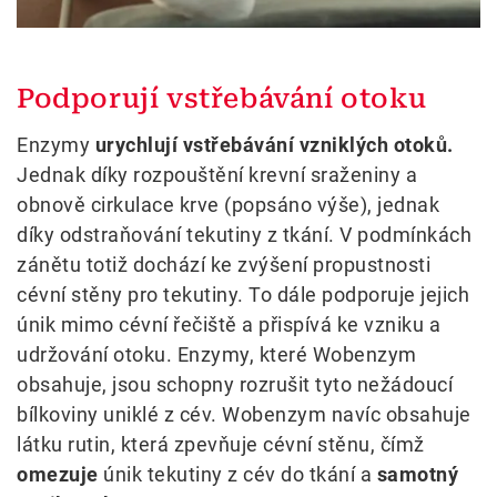
Podporují vstřebávání otoku
Enzymy
urychlují vstřebávání vzniklých otoků.
Jednak díky rozpouštění krevní sraženiny a
obnově cirkulace krve (popsáno výše), jednak
díky odstraňování tekutiny z tkání. V podmínkách
zánětu totiž dochází ke zvýšení propustnosti
cévní stěny pro tekutiny. To dále podporuje jejich
únik mimo cévní řečiště a přispívá ke vzniku a
udržování otoku. Enzymy, které Wobenzym
obsahuje, jsou schopny rozrušit tyto nežádoucí
bílkoviny uniklé z cév. Wobenzym navíc obsahuje
látku rutin, která zpevňuje cévní stěnu, čímž
omezuje
únik tekutiny z cév do tkání a
samotný