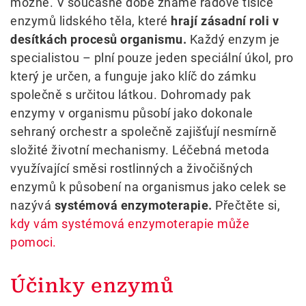
možné. V současné době známe řádově tisíce
enzymů lidského těla, které
hrají zásadní roli v
desítkách procesů organismu.
Každý enzym je
specialistou – plní pouze jeden speciální úkol, pro
který je určen, a funguje jako klíč do zámku
společně s určitou látkou. Dohromady pak
enzymy v organismu působí jako dokonale
sehraný orchestr a společně zajišťují nesmírně
složité životní mechanismy. Léčebná metoda
využívající směsi rostlinných a živočišných
enzymů k působení na organismus jako celek se
nazývá
systémová enzymoterapie.
Přečtěte si,
kdy vám systémová enzymoterapie může
pomoci.
Účinky enzymů