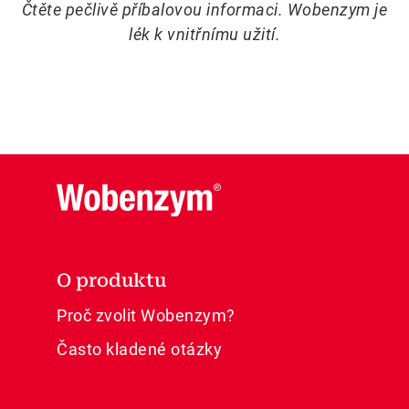
Čtěte pečlivě příbalovou informaci. Wobenzym je
lék k vnitřnímu užití.
O produktu
Proč zvolit Wobenzym?
Často kladené otázky