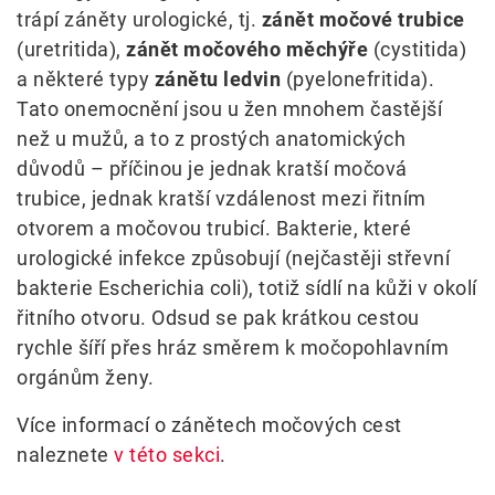
trápí záněty urologické, tj.
zánět močové trubice
(uretritida),
zánět močového měchýře
(cystitida)
a některé typy
zánětu ledvin
(pyelonefritida).
Tato onemocnění jsou u žen mnohem častější
než u mužů, a to z prostých anatomických
důvodů – příčinou je jednak kratší močová
trubice, jednak kratší vzdálenost mezi řitním
otvorem a močovou trubicí. Bakterie, které
urologické infekce způsobují (nejčastěji střevní
bakterie Escherichia coli), totiž sídlí na kůži v okolí
řitního otvoru. Odsud se pak krátkou cestou
rychle šíří přes hráz směrem k močopohlavním
orgánům ženy.
Více informací o zánětech močových cest
naleznete
v této sekci
.