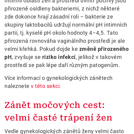
Intimní oblasti žen a prostředí uvnitř pochvy jsou
přirozeně osídleny bakteriemi, z nichž některé
zde dokonce hrají zásadní roli – bakterie ze
skupiny laktobacilů udržují normální pH intimních
partií, tj. kyselé pH okolo hodnoty 4–4,5. Tato
přirozená rovnováha vaginálního prostředí je ale
velmi křehká. Pokud dojde ke
změně přirozeného
pH
, zvyšuje se
riziko infekcí
, jelikož v takovém
prostředí se pak lépe daří různým patogenům.
Více informací o gynekologických zánětech
naleznete
v této sekci
.
Zánět močových cest:
velmi časté trápení žen
Vedle gynekologických zánětů ženy velmi často