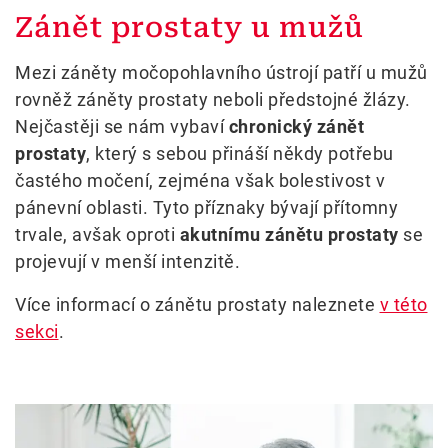
Zánět prostaty u mužů
Mezi záněty močopohlavního ústrojí patří u mužů
rovněž záněty prostaty neboli předstojné žlázy.
Nejčastěji se nám vybaví
chronický zánět
prostaty
, který s sebou přináší někdy potřebu
častého močení, zejména však bolestivost v
pánevní oblasti. Tyto příznaky bývají přítomny
trvale, avšak oproti
akutnímu zánětu prostaty
se
projevují v menší intenzitě.
Více informací o zánětu prostaty naleznete
v této
sekci
.