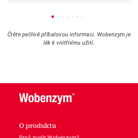
Čtěte pečlivě příbalovou informaci. Wobenzym je
lék k vnitřnímu užití.
O produktu
Proč zvolit Wobenzym?