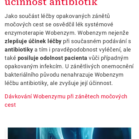
účinnost antibiotik
Jako součást léčby opakovaných zánětů
močových cest se osvědčil lék systémové
enzymoterapie Wobenzym. Wobenzym nejenže
zlepšuje účinek léčby
při současném podávání s
antibiotiky
a tím i pravděpodobnost vyléčení, ale
také
posiluje odolnost pacienta
vůči případným
opakovaným infekcím. U zánětlivých onemocnění
bakteriálního původu nenahrazuje Wobenzym
léčbu antibiotiky, ale zvyšuje její účinnost.
Dávkování Wobenzymu při zánětech močových
cest