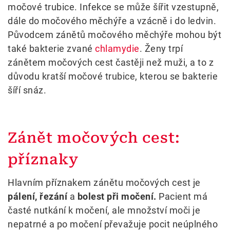
močové trubice. Infekce se může šířit vzestupně,
dále do močového měchýře a vzácně i do ledvin.
Původcem zánětů močového měchýře mohou být
také bakterie zvané
chlamydie
. Ženy trpí
zánětem močových cest častěji než muži, a to z
důvodu kratší močové trubice, kterou se bakterie
šíří snáz.
Zánět močových cest:
příznaky
Hlavním příznakem zánětu močových cest je
pálení, řezání
a
bolest při močení.
Pacient má
časté nutkání k močení, ale množství moči je
nepatrné a po močení převažuje pocit neúplného