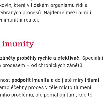
kovin, které v lidském organismu řídí a
 vybraných procesů. Najdeme mezi nimi i
í imunitní reakci.
 imunity
záněty proběhly rychle a efektivně.
Speciální
m procesem – od chronických zánětů
pnost
podpořit imunitu
a do jisté míry
i tlumí
samoléčebný proces v těle místo tlumení
ního problému, ale pomáhají tam, kde to