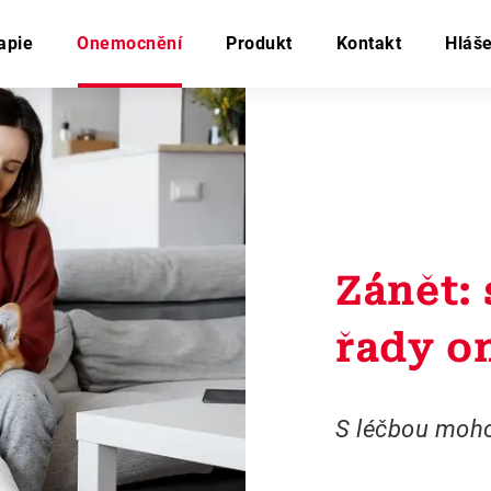
apie
Onemocnění
Produkt
Kontakt
Hláše
Zánět:
řady o
S léčbou moh