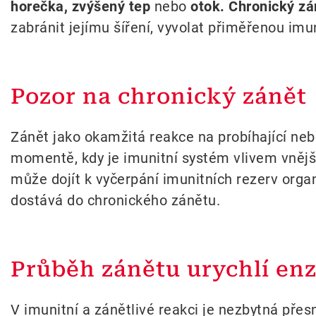
horečka, zvýšený tep
nebo
otok. Chronický z
zabránit jejímu šíření, vyvolat přiměřenou im
Pozor na chronický zánět
Zánět jako okamžitá reakce na probíhající neb
momentě, kdy je imunitní systém vlivem vnější
může dojít k vyčerpání imunitních rezerv orga
dostává do chronického zánětu.
Průběh zánětu urychlí en
V imunitní a zánětlivé reakci je nezbytná pře