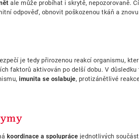
ánět
ale může probíhat i skrytě, nepozorovaně. Cí
unitní odpověď, obnovit poškozenou tkáň a znovu
ezpečí je tedy přirozenou reakcí organismu, kte
ch faktorů aktivován po delší dobu. V důsledku
nismu,
imunita se oslabuje
, protizánětlivé reak
zymy
sná
koordinace a spolupráce
jednotlivých součást