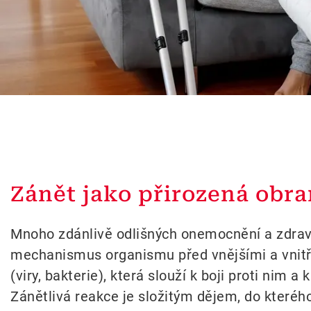
Zánět jako přirozená obr
Mnoho zdánlivě odlišných onemocnění a zdravo
mechanismus organismu před vnějšími a vnitřn
(viry, bakterie), která slouží k boji proti nim
Zánětlivá reakce je složitým dějem, do kteréh