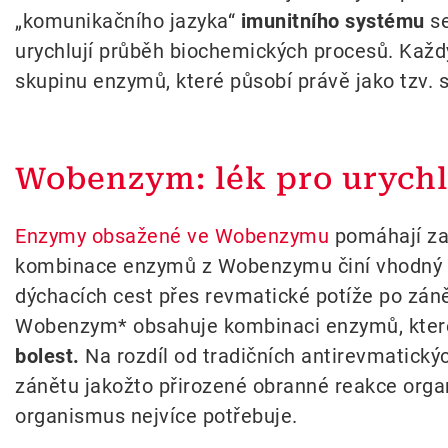
„komunikačního jazyka“
imunitního systému
se
urychlují průběh biochemických procesů. Každ
skupinu enzymů, které působí právě jako tzv. s
Wobenzym: lék pro urychl
Enzymy obsažené ve Wobenzymu
pomáhají za
kombinace enzymů z Wobenzymu činí vhodný lé
dýchacích cest přes revmatické potíže po záně
Wobenzym* obsahuje kombinaci enzymů, které p
bolest.
Na rozdíl od tradičních antirevmatický
zánětu jakožto přirozené obranné reakce orga
organismus nejvíce potřebuje.