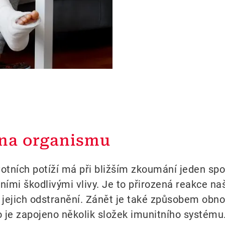
ana organismu
tních potíží má při bližším zkoumání jeden spo
ími škodlivými vlivy. Je to přirozená reakce n
 a k jejich odstranění. Zánět je také způsobem ob
o je zapojeno několik složek imunitního systému.