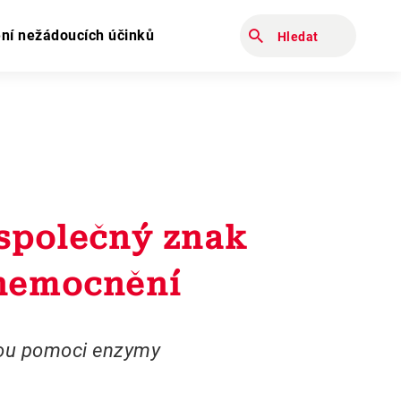
Zadejte hledaný výraz
ní nežádoucích účinků
 společný znak
nemocnění
ou pomoci enzymy