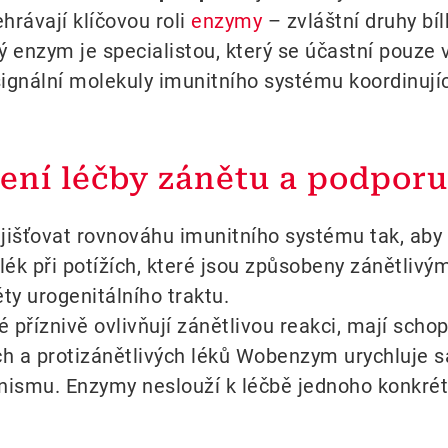
hrávají klíčovou roli
enzymy
– zvláštní druhy bíl
ý enzym je specialistou, který se účastní pouze
ignální molekuly imunitního systému koordinujíc
ení léčby zánětu a podporu
jišťovat rovnováhu imunitního systému tak, aby
k při potížích, které jsou způsobeny zánětlivý
ty urogenitálního traktu.
říznivě ovlivňují zánětlivou reakci, mají scho
ch a protizánětlivých léků Wobenzym urychluje 
nismu. Enzymy neslouží k léčbě jednoho konkrét