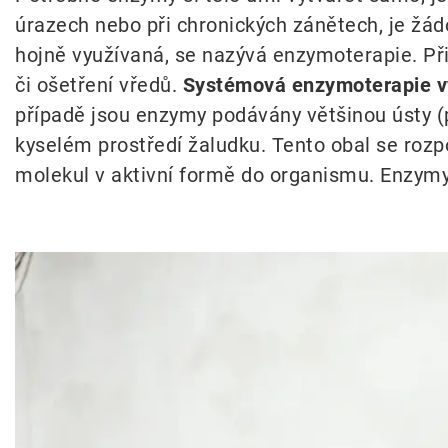
úrazech nebo při chronických zánětech, je žá
hojně využívaná, se nazývá enzymoterapie. Při
či ošetření vředů.
Systémová enzymoterapie vy
případě jsou enzymy podávány většinou ústy (
kyselém prostředí žaludku. Tento obal se rozp
molekul v aktivní formě do organismu. Enzymy