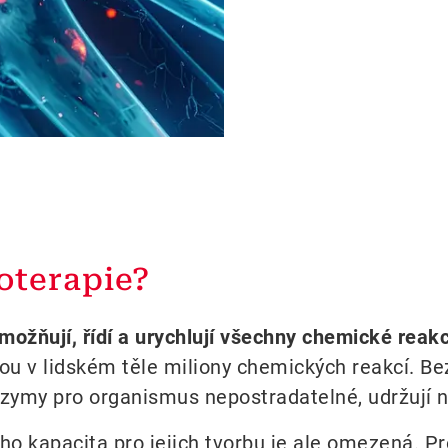
oterapie?
možňují, řídí a urychlují všechny chemické reak
ou v lidském těle miliony chemických reakcí. Be
zymy pro organismus nepostradatelné, udržují ná
ho kapacita pro jejich tvorbu je ale omezená. Pr