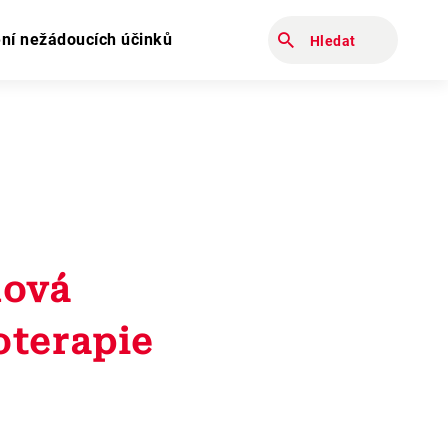
Zadejte hledaný výraz
ní nežádoucích účinků
mová
terapie