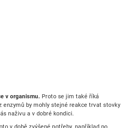
ce v organismu.
Proto se jim také říká
z enzymů by mohly stejné reakce trvat stovky
s naživu a v dobré kondici.
oto v době zvýšené potřeby, například po