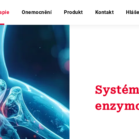
apie
Onemocnění
Produkt
Kontakt
Hláše
Systé
enzymo