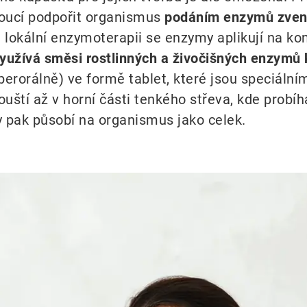
doucí podpořit organismus
podáním enzymů zven
 lokální enzymoterapii se enzymy aplikují na kon
užívá směsi rostlinných a živočišných enzymů 
perorálně) ve formě tablet, které jsou speciál
ouští až v horní části tenkého střeva, kde pro
 pak působí na organismus jako celek.