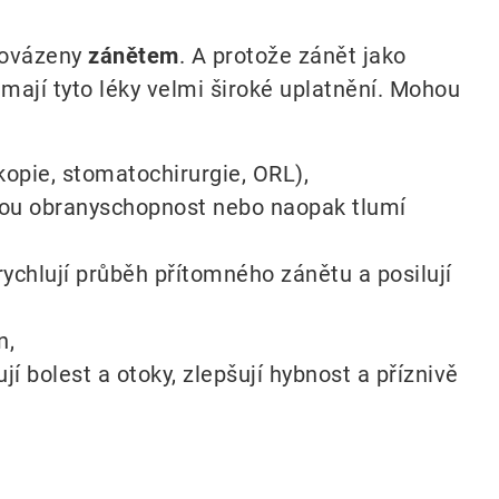
rovázeny
zánětem
. A protože zánět jako
mají tyto léky velmi široké uplatnění. Mohou
opie, stomatochirurgie, ORL),
enou obranyschopnost nebo naopak tlumí
ychlují průběh přítomného zánětu a posilují
n,
 bolest a otoky, zlepšují hybnost a příznivě