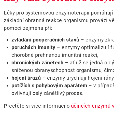
Léky pro systémovou enzymoterapii pomáhají 
základní obranná reakce organismu provází vět
pomoci zejména při:
zvládání pooperačních stavů
– enzymy zkrac
poruchách imunity
– enzymy optimalizují f
chorobně přehnanou imunitní reakci,
chronických zánětech
– ať už se jedná o d
sníženou obranyschopnost organismu, čím
hojení úrazů
– enzymy urychlují hojení rány
potížích s pohybovým aparátem
– v případě
ovlivňují celý zánětlivý proces.
Přečtěte si více informací o
účincích enzymů 