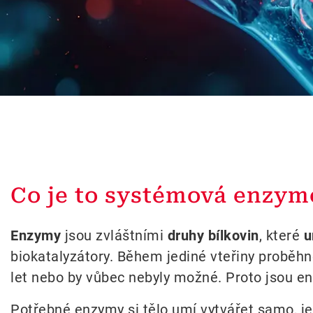
Co je to systémová enzym
Enzymy
jsou zvláštními
druhy bílkovin
, které
u
biokatalyzátory. Během jediné vteřiny proběhn
let nebo by vůbec nebyly možné. Proto jsou en
Potřebné enzymy si tělo umí vytvářet samo, je