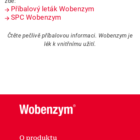
zde:
Příbalový leták Wobenzym
SPC Wobenzym
Čtěte pečlivě příbalovou informaci. Wobenzym je
lék k vnitřnímu užití.
O produktu