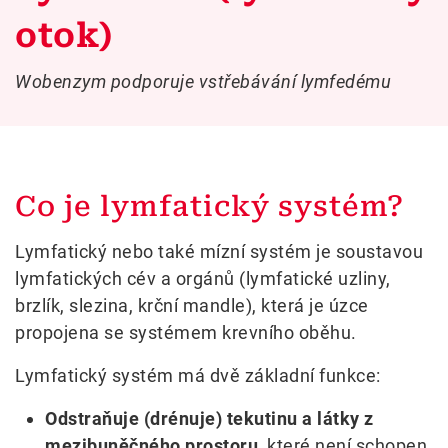
otok)
Wobenzym podporuje vstřebávání lymfedému
Co je lymfatický systém?
Lymfatický nebo také mízní systém je soustavou
lymfatických cév a orgánů (lymfatické uzliny,
brzlík, slezina, krční mandle), která je úzce
propojena se systémem krevního oběhu.
Lymfatický systém má dvě základní funkce:
Odstraňuje (drénuje) tekutinu a látky z
mezibuněčného prostoru,
které není schopen