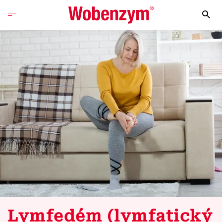
Lymfedém (lymfatický