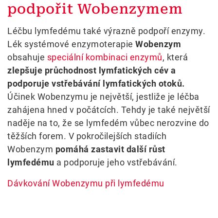
podpořit Wobenzymem
Léčbu lymfedému také výrazně podpoří enzymy.
Lék systémové enzymoterapie
Wobenzym
obsahuje
speciální kombinaci enzymů
, která
zlepšuje průchodnost lymfatických cév a
podporuje vstřebávání lymfatických otoků.
Účinek Wobenzymu je největší, jestliže je léčba
zahájena hned v počátcích. Tehdy je také největší
naděje na to, že se lymfedém vůbec nerozvine do
těžších forem. V pokročilejších stadiích
Wobenzym
pomáhá zastavit další růst
lymfedému
a podporuje jeho vstřebávání.
Dávkování Wobenzymu při lymfedému