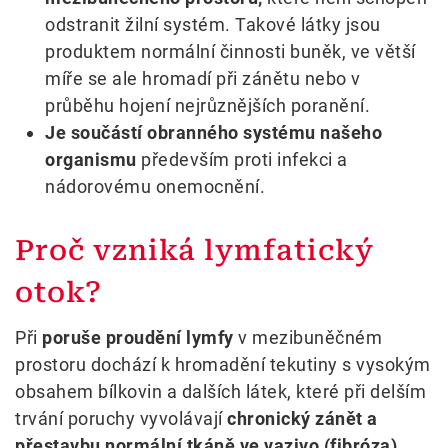
odstranit žilní systém. Takové látky jsou
produktem normální činnosti buněk, ve větší
míře se ale hromadí při zánětu nebo v
průběhu hojení nejrůznějších poranění.
Je součástí obranného systému našeho
organismu
především proti infekci a
nádorovému onemocnění.
Proč vzniká lymfatický
otok?
Při
poruše proudění lymfy
v mezibuněčném
prostoru dochází k hromadění tekutiny s vysokým
obsahem bílkovin a dalších látek, které při delším
trvání poruchy vyvolávají
chronický zánět a
přestavbu normální tkáně ve vazivo (fibróza)
.