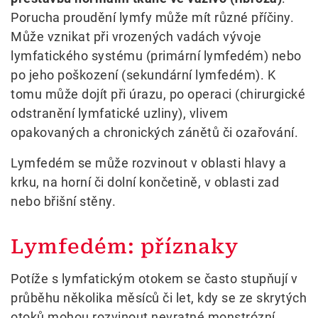
Porucha proudění lymfy může mít různé příčiny.
Může vznikat při vrozených vadách vývoje
lymfatického systému (primární lymfedém) nebo
po jeho poškození (sekundární lymfedém). K
tomu může dojít při úrazu, po operaci (chirurgické
odstranění lymfatické uzliny), vlivem
opakovaných a chronických zánětů či ozařování.
Lymfedém se může rozvinout v oblasti hlavy a
krku, na horní či dolní končetině, v oblasti zad
nebo břišní stěny.
Lymfedém: příznaky
Potíže s lymfatickým otokem se často stupňují v
průběhu několika měsíců či let, kdy se ze skrytých
otoků mohou rozvinout nevratné monstrózní