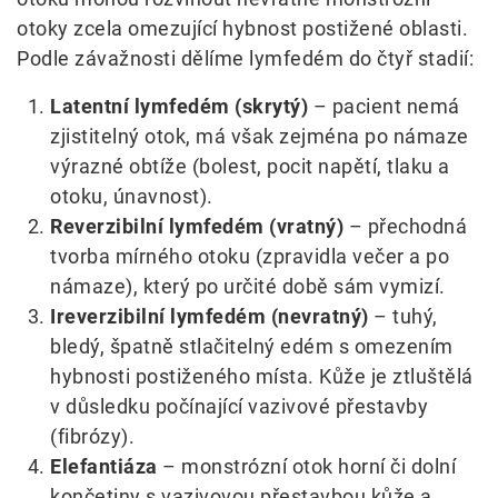
otoky zcela omezující hybnost postižené oblasti.
Podle závažnosti dělíme lymfedém do čtyř stadií:
Latentní lymfedém (skrytý)
– pacient nemá
zjistitelný otok, má však zejména po námaze
výrazné obtíže (bolest, pocit napětí, tlaku a
otoku, únavnost).
Reverzibilní lymfedém (vratný)
– přechodná
tvorba mírného otoku (zpravidla večer a po
námaze), který po určité době sám vymizí.
Ireverzibilní lymfedém (nevratný)
– tuhý,
bledý, špatně stlačitelný edém s omezením
hybnosti postiženého místa. Kůže je ztluštělá
v důsledku počínající vazivové přestavby
(fibrózy).
Elefantiáza
– monstrózní otok horní či dolní
končetiny s vazivovou přestavbou kůže a