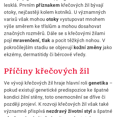
lesklá. Prvním
příznakem
křečových žil bývají
otoky, nejčastěji kolem kotníků. U významných
varixů však mohou
otoky
vystupovat mnohem
výše směrem ke tříslům a mohou dosahovat
značných rozměrů. Dále se s křečovými žilami
pojí
mravenčení, tlak
a pocit těžkých nohou. V
pokročilejším stadiu se objevují
kožní změny
jako
ekzémy, dermatitidy či bércové vředy.
Příčiny křečových žil
Ve vývoji křečových žil hraje hlavní roli
genetika
–
pokud existují genetické predispozice ke špatné
kondici žilní stěny, toto onemocnění se dříve či
později projeví. K rozvoji křečových žil však také
významně přispívá
nezdravý životní styl
a špatné