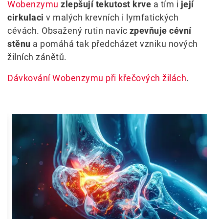
Wobenzymu
zlepšují tekutost krve
a tím i
její
cirkulaci
v malých krevních i lymfatických
cévách. Obsažený rutin navíc
zpevňuje cévní
stěnu
a pomáhá tak předcházet vzniku nových
žilních zánětů.
Dávkování Wobenzymu při křečových žilách
.