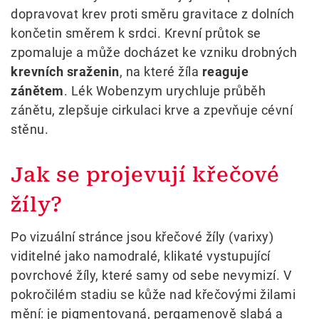
dopravovat krev proti směru gravitace z dolních
končetin směrem k srdci. Krevní průtok se
zpomaluje a může docházet ke vzniku drobných
krevních sraženin
, na které žíla
reaguje
zánětem
. Lék Wobenzym urychluje průběh
zánětu, zlepšuje cirkulaci krve a zpevňuje cévní
stěnu.
Jak se projevují křečové
žíly?
Po vizuální stránce jsou křečové žíly (varixy)
viditelné jako namodralé, klikaté vystupující
povrchové žíly, které samy od sebe nevymizí. V
pokročilém stadiu se kůže nad křečovými žilami
mění: je pigmentovaná, pergamenově slabá a