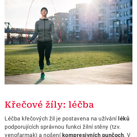
Křečové žíly: léčba
Léčba křečových žil je postavena na užívání
léků
podporujících správnou funkci žilní stěny (tzv.
venofarmak) a nošení
kompresivních punčoch
. V