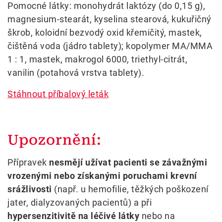
Pomocné látky: monohydrát laktózy (do 0,15 g),
magnesium-stearát, kyselina stearová, kukuřičný
škrob, koloidní bezvodý oxid křemičitý, mastek,
čištěná voda (jádro tablety); kopolymer MA/MMA
1 : 1, mastek, makrogol 6000, triethyl-citrát,
vanilin (potahová vrstva tablety).
Stáhnout příbalový leták
Upozornění:
Přípravek
nesmějí užívat pacienti se závažnými
vrozenými nebo získanými poruchami krevní
srážlivosti
(např. u hemofilie, těžkých poškození
jater, dialyzovaných pacientů) a při
hypersenzitivitě na léčivé látky
nebo na