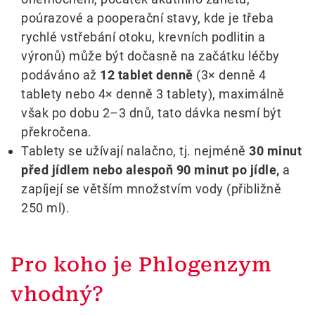
poúrazové a pooperační stavy, kde je třeba
rychlé vstřebání otoku, krevních podlitin a
výronů) může být dočasně na začátku léčby
podáváno až
12 tablet denně
(3× denně 4
tablety nebo 4× denně 3 tablety), maximálně
však po dobu 2–3 dnů, tato dávka nesmí být
překročena.
Tablety se užívají nalačno, tj. nejméně
30 minut
před jídlem nebo alespoň 90 minut po jídle,
a
zapíjejí se větším množstvím vody (přibližně
250 ml).
Pro koho je Phlogenzym
vhodný?