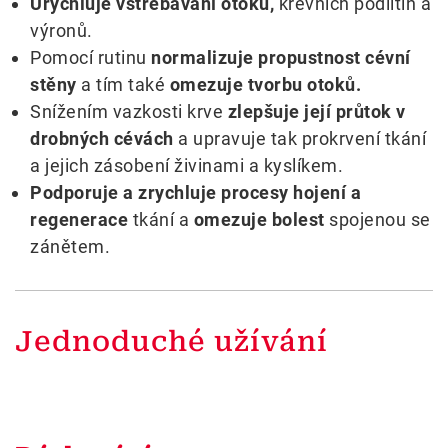
Urychluje vstřebávání otoků,
krevních podlitin a
výronů.
Pomocí rutinu
normalizuje propustnost cévní
stěny
a tím také
omezuje tvorbu otoků.
Snížením vazkosti krve
zlepšuje její průtok v
drobných cévách
a upravuje tak prokrvení tkání
a jejich zásobení živinami a kyslíkem.
Podporuje a zrychluje procesy hojení a
regenerace
tkání a
omezuje bolest
spojenou se
zánětem.
Jednoduché užívání