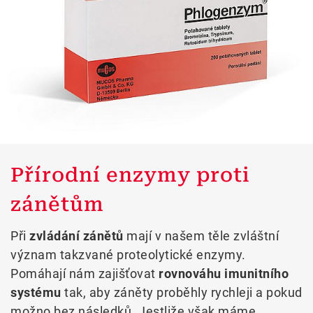
Přírodní enzymy proti
zánětům
Při
zvládání zánětů
mají v našem těle zvláštní
význam takzvané proteolytické enzymy.
Pomáhají nám zajišťovat
rovnováhu imunitního
systému
tak, aby záněty proběhly rychleji a pokud
možno bez následků. Jestliže však máme