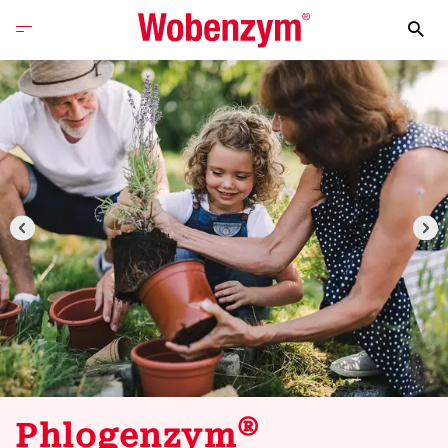
®
Phlogenzym