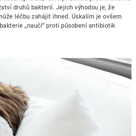
tví druhů bakterií. Jejich výhodou je, že
 může léčbu zahájit ihned. Úskalím je ovšem
bakterie „naučí“ proti působení antibiotik