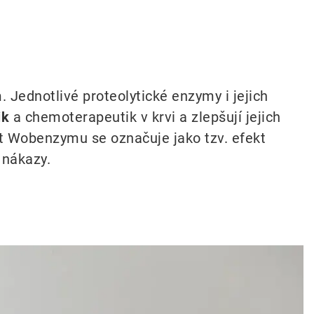
Jednotlivé proteolytické enzymy i jejich
ik
a chemoterapeutik v krvi a zlepšují jejich
st Wobenzymu se označuje jako tzv. efekt
 nákazy.