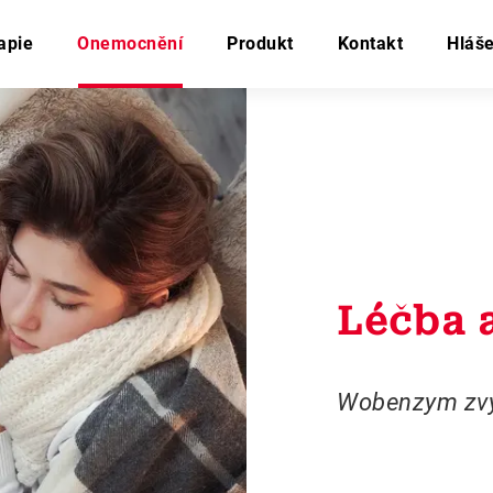
apie
Onemocnění
Produkt
Kontakt
Hláše
Léčba 
Wobenzym zvyš