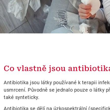
Co vlastně jsou antibiotik
Antibiotika jsou látky používané k terapii in
usmrcení. Původně se jednalo pouze o látky p
také synteticky.
Antibiotika se dělí na úzkospektrální (specific