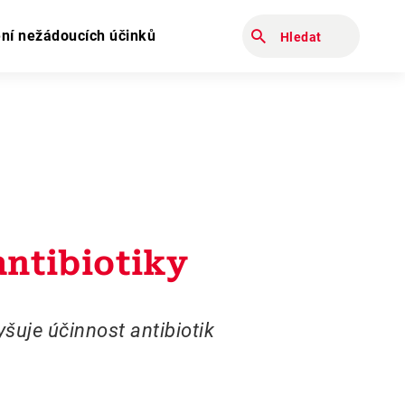
Zadejte hledaný výraz
ní nežádoucích účinků
antibiotiky
uje účinnost antibiotik