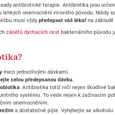
sady antibiotické terapie. Antibiotika jsou urče
u lehkých onemocnění virového původu. Nikdy sam
 léčbu musí vždy
předepsat váš lékař
na základě 
ích
zánětů dýchacích cest
bakteriálního původu j
otika?
y
mezi jednotlivými dávkami.
ejte celou předepsanou dávku.
obiotika
. Antibiotika totiž ničí nejen škodlivé b
itního systému. To vede nejen k zažívacím potí
fekčním onemocněním.
 režim
a dostatečně pijte. Vyhýbejte se alkoholu 