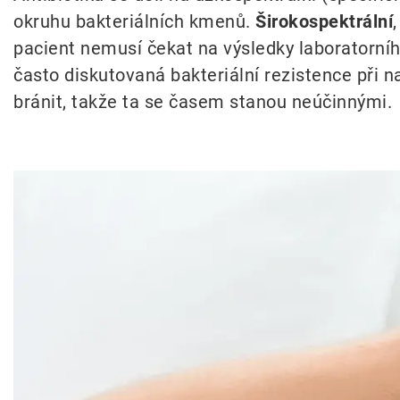
okruhu bakteriálních kmenů.
Širokospektrální
pacient nemusí čekat na výsledky laboratorního
často diskutovaná bakteriální rezistence při na
bránit, takže ta se časem stanou neúčinnými.