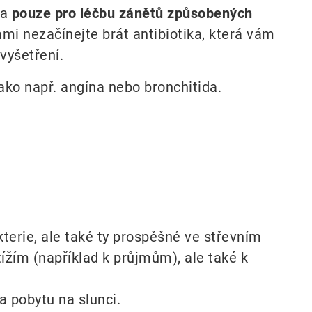
na
pouze pro léčbu zánětů způsobených
i nezačínejte brát antibiotika, která vám
vyšetření.
ako např. angína nebo bronchitida.
akterie, ale také ty prospěšné ve střevním
žím (například k průjmům), ale také k
a pobytu na slunci.