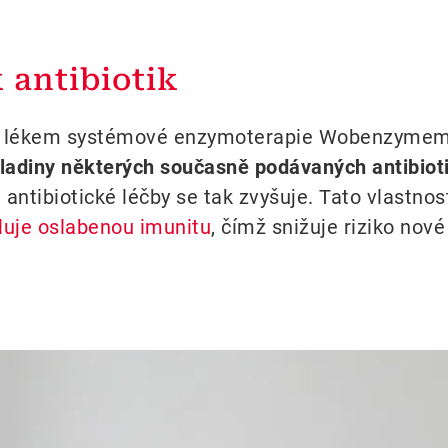
antibiotik
it lékem systémové enzymoterapie Wobenzymem. 
hladiny některých současně podávaných antibiot
antibiotické léčby se tak zvyšuje. Tato vlastno
luje oslabenou imunitu
, čímž snižuje riziko nové