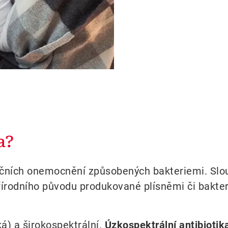
a?
fekčních onemocnění způsobených bakteriemi. Slou
řírodního původu produkované plísněmi či bakter
ká) a širokospektrální.
Úzkospektrální antibiotik