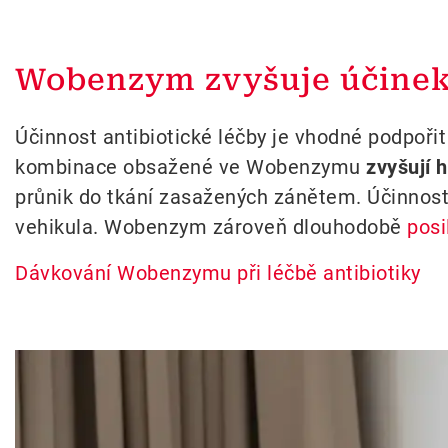
Wobenzym zvyšuje účinek 
Účinnost antibiotické léčby je vhodné podpoř
kombinace obsažené ve Wobenzymu
zvyšují 
průnik do tkání zasažených zánětem. Účinnost 
vehikula. Wobenzym zároveň dlouhodobě
posi
Dávkování Wobenzymu při léčbě antibiotiky